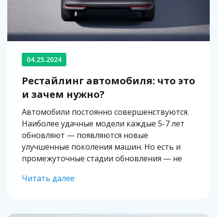
04.25.2024
Рестайлинг автомобиля: что это
и зачем нужно?
Автомобили постоянно совершенствуются.
Наиболее удачные модели каждые 5-7 лет
обновляют — появляются новые
улучшенные поколения машин. Но есть и
промежуточные стадии обновления — не
такие глобальные. Это и есть рестайлинг,
Читать далее
который означает не что иное, как
изменение внешнего вида, интерьера, а
иногда и технической начинки […]