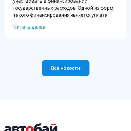
участвовать в финансировании
государственных расходов. Одной из форм
такого финансирования является уплата
налогов с доходов, к которым относится
Читать далее
заработная плата, прибыль от продажи
недвижимости и даже подарки от друзей. В
некоторых случаях уплате подлежит и […]
Все новости