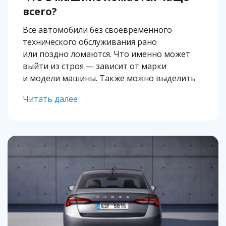
всего?
Все автомобили без своевременного
технического обслуживания рано
или поздно ломаются. Что именно может
выйти из строя — зависит от марки
и модели машины. Также можно выделить
перечень проблем, встречающихся
Читать далее
повсеместно. Рассказываем, с какими
неисправностями автомобиля чаще всего
сталкиваются водители, и как их устранить,
своевременно заменив расходные детали.