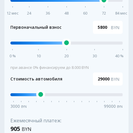
12 мес
24
36
48
60
72
84 мес
Первоначальный взнос
5800
BYN
0 %
10
20
30
40 %
при авансе 0% финансируем до 8.000 BYN
Стоимость автомобиля
BYN
3000
99000
BYN
BYN
Ежемесячный платеж:
905
BYN