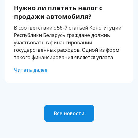
Нужно ли платить налог с
продажи автомобиля?
В соответствии с 56-й статьей Конституции
Республики Беларусь граждане должны
участвовать в финансировании
государственных расходов. Одной из форм
такого финансирования является уплата
налогов с доходов, к которым относится
Читать далее
заработная плата, прибыль от продажи
недвижимости и даже подарки от друзей. В
некоторых случаях уплате подлежит и […]
Все новости