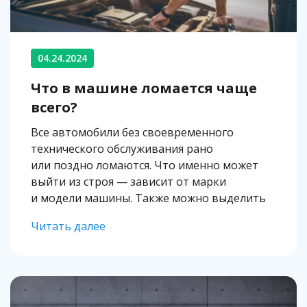
04.24.2024
Что в машине ломается чаще
всего?
Все автомобили без своевременного
технического обслуживания рано
или поздно ломаются. Что именно может
выйти из строя — зависит от марки
и модели машины. Также можно выделить
перечень проблем, встречающихся
Читать далее
повсеместно. Рассказываем, с какими
неисправностями автомобиля чаще всего
сталкиваются водители, и как их устранить,
своевременно заменив расходные детали.